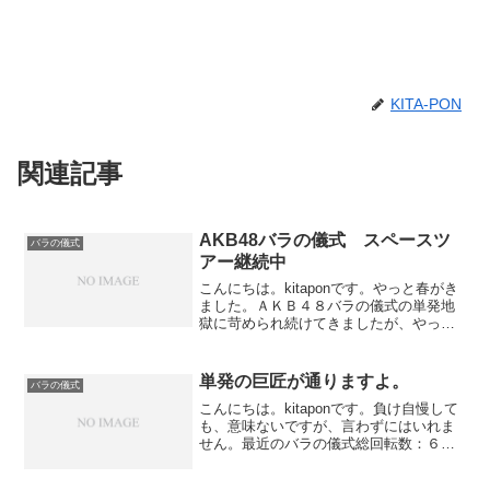
KITA-PON
関連記事
AKB48バラの儀式 スペースツ
バラの儀式
アー継続中
こんにちは。kitaponです。やっと春がき
ました。ＡＫＢ４８バラの儀式の単発地
獄に苛められ続けてきましたが、やっと
こさ連チャンに恵まれました。恒例の連
れ打ちで、まず相方が出玉を確保。出玉
に食いつないで行くうちに、ミュージッ
単発の巨匠が通りますよ。
バラの儀式
クラッシュ。そし...
こんにちは。kitaponです。負け自慢して
も、意味ないですが、言わずにはいれま
せん。最近のバラの儀式総回転数：６，
４７４回転初当たり確率：４３１分の１
初当たり：２０回単発：１５回ミュージ