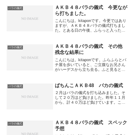
ックラッシュ：５回スーパーＡＫＢボー
ナス：２回単発率...
ＡＫＢ４８バラの儀式 今更なが
バラの儀式
ら打ちました。
こんにちは。kitaponです。今更ではあり
ますが、ＡＫＢ４８バラの儀式打ちまし
た。とある日の午後、ふらっと入ったパ
チ屋で、１台だけ空き台があり着席。回
転数はムラがすごくて、良くわかりませ
んが、１８回転から２２回転くらい（３
ＡＫＢ４８バラの儀式 その他
バラの儀式
円交換）１００回...
残念な結果に
こんにちは。kitaponです。ふらふらとパ
チ屋を歩いていると、ご立腹なお兄さん
がハーデスから立ち去る。ふと見ると９
００Ｇはまり。居着きのエナさんが猛ダ
ッシュしてこなかったので、頂きまし
た。まだ温かい椅子で打ち始め、順調に
ぱちんこＡＫＢ48 バカの儀式
バラの儀式
はまって、１３５０...
２月はバラの儀式を打ち込みました。そ
して２０万ほど負けました。昨年１１月
から、計４０万ほど負けています。ここ
数年、年間収支はプラスだったのです
が、今年はもう無理かな。なぜなら打つ
機会がグーンと減るから。だってつまら
ないんだもの。と言いながら...
ＡＫＢ４８バラの儀式 スペック
バラの儀式
予想