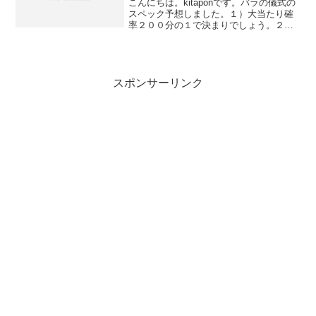
こんにちは。kitaponです。バラの儀式の
スペック予想しました。１）大当たり確
率２００分の１で決まりでしょう。２）
大当たり振り分け４Ｒor８Ｒor１６Ｒやは
り２０００発は必須かと。３）継続シス
テムここが問題です。京楽さんだから、
やらかして...
スポンサーリンク