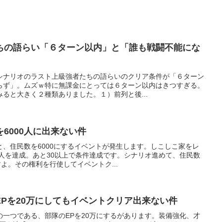
ちの語らい「６ターン以内」と「誰も戦闘不能にな
シナリオのラスト上級強者たちの語らいのクリア条件が「６ターン
らず」。ムズｗ特に無課金にとっては６ターン以内はきつすぎる。
ると大きく２種類ありました。１）前列と後...
6000人に出来ない件
、住民数を6000にするイベントが発生します。しこしこ家をレ
0人を達成。あと30以上で条件達成です。シナリオ進めて、住民数
よ。その権利を行使してイベントク...
Pを20万にしてもイベントクリア出来ない件
一つである、部隊のEPを20万にするがあります。装備強化、才