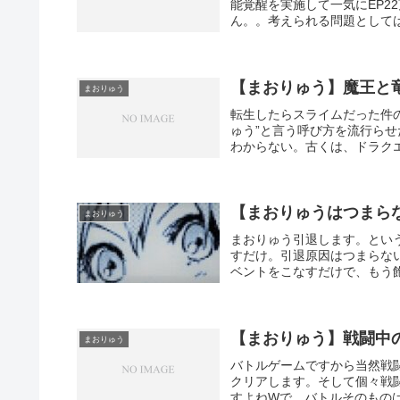
能覚醒を実施して一気にEP2
ん。。考えられる問題としては
【まおりゅう】魔王と
まおりゅう
転生したらスライムだった件
ゅう”と言う呼び方を流行ら
わからない。古くは、ドラクエ
【まおりゅうはつまら
まおりゅう
まおりゅう引退します。とい
すだけ。引退原因はつまらな
ベントをこなすだけで、もう飽
【まおりゅう】戦闘中
まおりゅう
バトルゲームですから当然戦
クリアします。そして個々戦
すよねWで、バトルそのものは