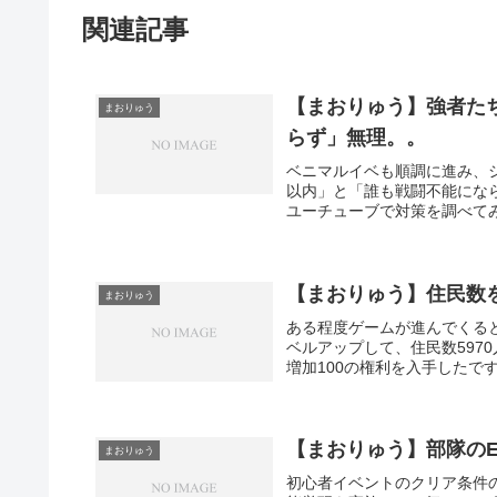
関連記事
【まおりゅう】強者た
まおりゅう
らず」無理。。
ベニマルイベも順調に進み、
以内」と「誰も戦闘不能にな
ユーチューブで対策を調べてみ
【まおりゅう】住民数を
まおりゅう
ある程度ゲームが進んでくると
ベルアップして、住民数597
増加100の権利を入手したです
【まおりゅう】部隊のE
まおりゅう
初心者イベントのクリア条件の