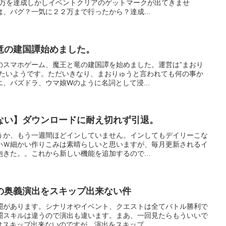
2万を達成しかしイベントクリアのゲットマークが出てきませ
、バグ？一気に２２万まで行ったから？達成...
竜の建国譚始めました。
のスマホゲーム、魔王と竜の建国譚を始めました。運営は”まおり
せたいようです。ただいきなり、まおりゅうと言われても何の事か
、パズドラ、ウマ娘Wのように名詞として浸...
ない】ダウンロードに耐え切れず引退。
うか、もう一週間ほどインしていません。インしてもデイリーこな
いＷ細かい作りこみは素晴らしいと思いますが、毎月更新されるイ
きた。。これから新しい機能を追加するので...
の奥義演出をスキップ出来ない件
闘があります。シナリオやイベント、クエストは全てバトル勝利で
闘スキルは違うので演出も違います。まあ、一回見たらもういいで
スキップ出来ないのですが、演出をスキップ...