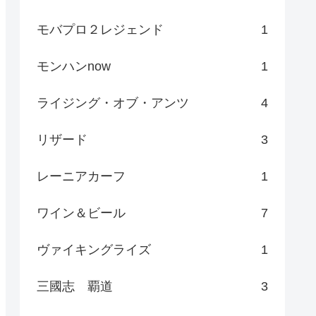
モバプロ２レジェンド
1
モンハンnow
1
ライジング・オブ・アンツ
4
リザード
3
レーニアカーフ
1
ワイン＆ビール
7
ヴァイキングライズ
1
三國志 覇道
3